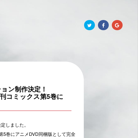
ーション制作決定！
k」新刊コミックス第5巻に
決定しました。
新刊第5巻にアニメDVD同梱版として完全