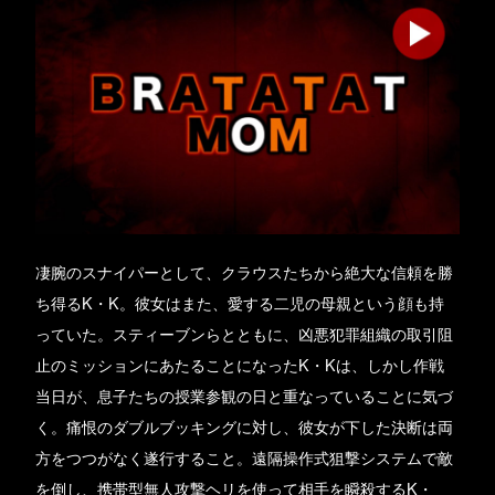
凄腕のスナイパーとして、クラウスたちから絶大な信頼を勝
ち得るK・K。彼女はまた、愛する二児の母親という顔も持
っていた。スティーブンらとともに、凶悪犯罪組織の取引阻
止のミッションにあたることになったK・Kは、しかし作戦
当日が、息子たちの授業参観の日と重なっていることに気づ
く。痛恨のダブルブッキングに対し、彼女が下した決断は両
方をつつがなく遂行すること。遠隔操作式狙撃システムで敵
を倒し、携帯型無人攻撃ヘリを使って相手を瞬殺するK・