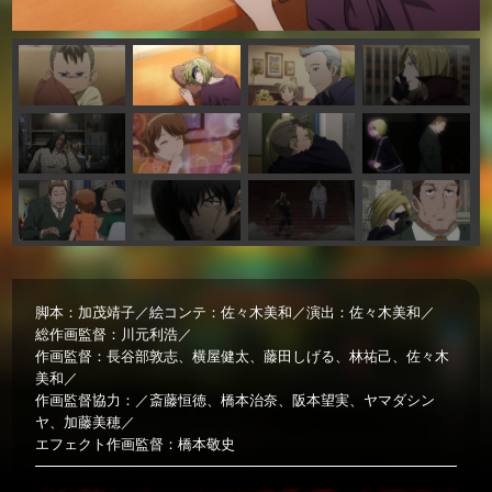
脚本：加茂靖子／
絵コンテ：佐々木美和／
演出：佐々木美和／
総作画監督：川元利浩／
作画監督：長谷部敦志、横屋健太、藤田しげる、林祐己、佐々木
美和／
作画監督協力：／斎藤恒徳、橋本治奈、阪本望実、ヤマダシン
ヤ、加藤美穂／
エフェクト作画監督：橋本敬史